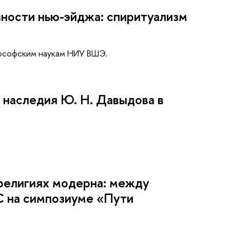
зности нью-эйджа: спиритуализм
лософским наукам НИУ ВШЭ.
о наследия Ю. Н. Давыдова в
 религиях модерна: между
 на симпозиуме «Пути