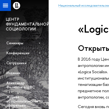
Национальный исследовательски
ЦЕНТР
ФУНДАМЕНТАЛЬНОЙ
«Logic
СОЦИОЛОГИИ
Семинары
Открыты
Конференции
В 2016 году Це
Сотрудники
антропологии им
«Logica Sociali
Издания
институциональ
Александр
тематизации баз
Филиппов о ЦФС
предметное поле
антропологии, с
Журнал
«Социологическое
обозрение»
Сегодня вновь п