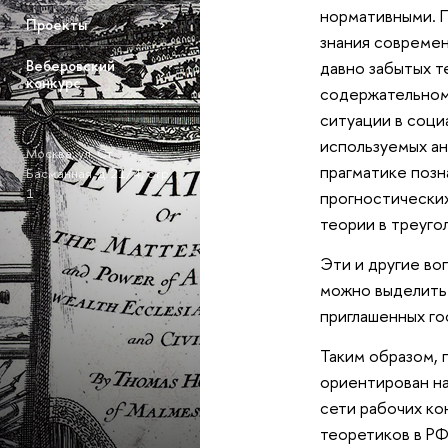
нормативными. П
Проекты
знания современ
Веберовский
давно забытых т
конкурс
содержательном
ситуации в соци
используемых ан
Москва, ул. Ст.
прагматике позн
Басманная, д. 21/4, стр.
1
прогностических
теории в треуго
Эти и другие во
можно выделить 
приглашенных го
Таким образом, 
ориентирован на
сети рабочих ко
теоретиков в Р