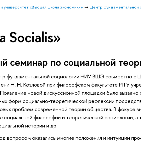
й университет «Высшая школа экономики»
Центр фундаментальной 
a Socialis»
й семинар по социальной теор
нтр фундаментальной социологии НИУ ВШЭ совместно с Ц
ени Н. Н. Козловой при философском факультете РГГУ уч
s». Появление новой дискуссионной площадки было вызван
ных форм социально-теоретической рефлексии посредств
овых проблем современной теории общества. В фокусе в
 социальной философии и теоретической социологии, а 
оциальной истории и др.
од вопросом оказались многие положения и интуиции про