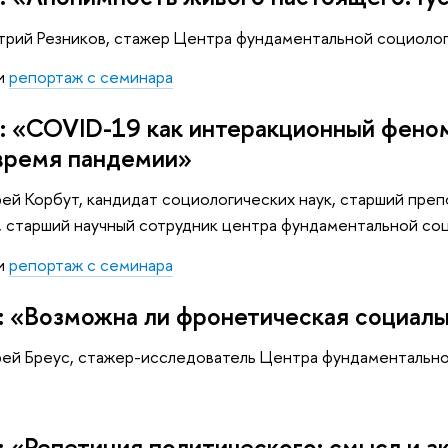
трий Резников, стажер Центра фундаментальной социол
и
репортаж с семинара
: «COVID-19 как интеракционный феном
время пандемии»
ей Корбут, кандидат социологических наук, старший пре
к, старший научный сотрудник центра фундаментальной с
и
репортаж с семинара
: «Возможна ли фронетическая социаль
рей Бреус, стажер-исследователь Центра фундаменталь
: «Репетиция политического: смысл и а