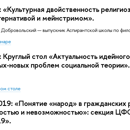
: «Культурная двойственность религио
тернативой и мейнстримом».
. Добровольский — выпускник Аспирантской школы по фи
инаре
: Круглый стол «Актуальность идейног
ых-новых проблем социальной теории».
лом столе
019: «Понятие «народ» в гражданских
остью и невозможностью»: секция ЦФС
9».