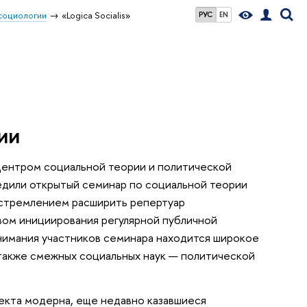
социологии
«Logica Socialis»
РУС
EN
ии
ентром социальной теории и политической
редили открытый семинар по социальной теории
о стремлением расширить репертуар
ом инициирования регулярной публичной
нимания участников семинара находится широкое
также смежных социальных наук — политической
екта модерна, еще недавно казавшиеся