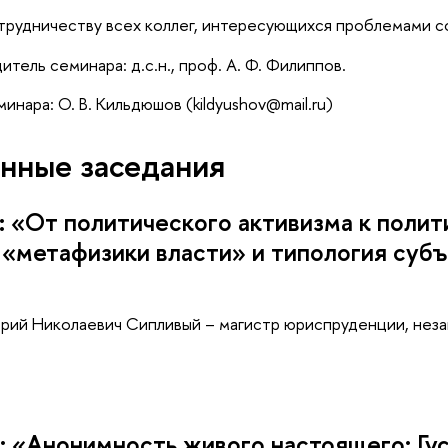
трудничеству всех коллег, интересующихся проблемами 
тель семинара: д.с.н., проф. А. Ф. Филиппов.
нара: О. В. Кильдюшов (kildyushov@mail.ru)
нные заседания
: «От политического активизма к полит
 «метафизики власти» и типология субъ
орий Николаевич Сипливый – магистр юриспруденции, нез
: «Анонимность живого настоящего: Гу