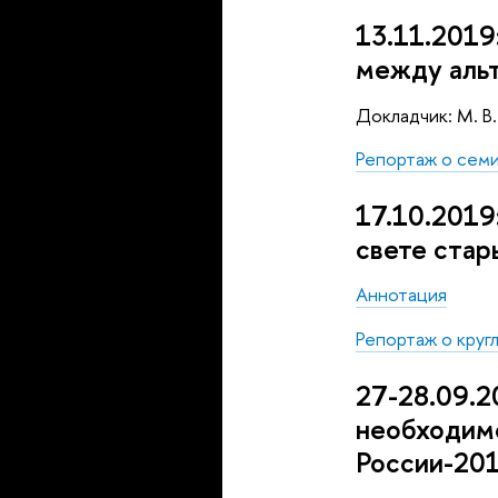
13.11.2019
между аль
Докладчик: М. В
Репортаж о сем
17.10.2019
свете стар
Аннотация
Репортаж о круг
27-28.09.2
необходим
России-201