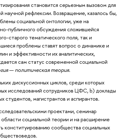
тизирования становится серьезным вызовом для
 научной рефлексии. Возвращение, казалось бы,
облемы социальной онтологии, уже на
чно-публичного обсуждения сложившейся
ого-старого тематического поля, так и
увшиеся проблемы ставят вопрос о динамике и
лин и эффективности их аналитических,
уждается сам статус современной социальной
гия
—
политическая теория
.
ьких дискуссионных циклов, среди которых
ных исследований сотрудников ЦФС, b) доклады
х студентов, магистрантов и аспирантов.
исследовательскими проектами, семинар
 области социальной теории и на расширение
ать конституированию сообщества социальных
обществоведов.