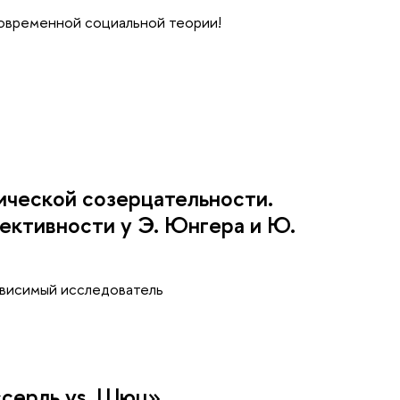
современной социальной теории!
ической созерцательности.
ективности у Э. Юнгера и Ю.
ависимый исследователь
ссерль vs. Шюц»