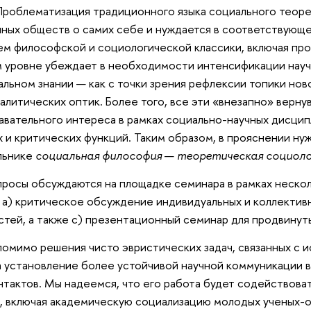
роблематизация традиционного языка социального теоре
ных обществ о самих себе и нуждается в соответствующей
ем философской и социологической классики, включая пр
 уровне убеждает в необходимости интенсификации нау
альном знании — как с точки зрения рефлексии топики нов
алитических оптик. Более того, все эти «внезапно» верн
авательного интереса в рамках социально-научных дисцип
 и критических функций. Таким образом, в прояснении н
льнике
социальная философия
—
теоретическая социоло
просы обсуждаются на площадке семинара в рамках нескол
а) критическое обсуждение индивидуальных и коллектив
стей, а также c) презентационный семинар для продвинуты
помимо решения чисто эвристических задач, связанных с 
 установление более устойчивой научной коммуникации в
нтактов. Мы надеемся, что его работа будет содействов
Ф, включая академическую социализацию молодых ученых-