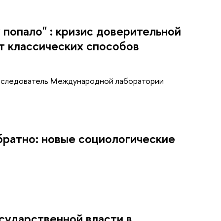
у попало" : кризис доверительной
от классических способов
исследователь Международной лаборатории
братно: новые социологические
сударственной власти в