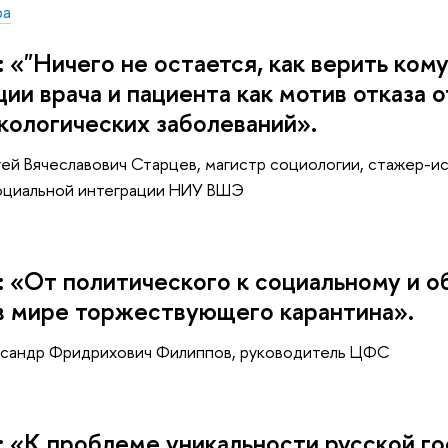
ра
: «"Ничего не остается, как верить ком
ии врача и пациента как мотив отказа 
кологических заболеваний».
гей Вячеславович Старцев, магистр социологии, стажер-
оциальной интеграции НИУ ВШЭ
: «От политического к социальному и о
в мире торжествующего карантина».
ксандр Фридрихович Филиппов, руководитель ЦФС
: «К проблеме уникальности русской го