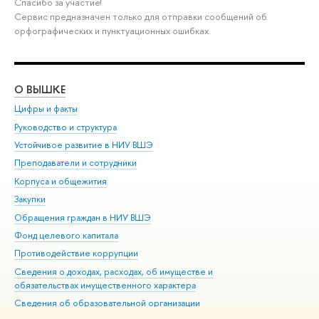
Спасибо за участие!
Сервис предназначен только для отправки сообщений об
орфографических и пунктуационных ошибках.
О ВЫШКЕ
ОБ
Цифры и факты
Ли
Руководство и структура
Дов
Устойчивое развитие в НИУ ВШЭ
Ол
Преподаватели и сотрудники
При
Корпуса и общежития
Вы
Закупки
При
Обращения граждан в НИУ ВШЭ
Ас
Фонд целевого капитала
До
Противодействие коррупции
Цен
Сведения о доходах, расходах, об имуществе и
Би
обязательствах имущественного характера
Об
Сведения об образовательной организации
Обр