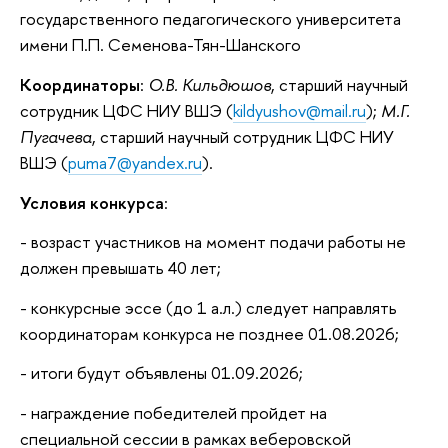
государственного педагогического университета
имени П.П. Семенова-Тян-Шанского
Координаторы
:
О.В. Кильдюшов
, старший научный
сотрудник ЦФС НИУ ВШЭ (
kildyushov@mail.ru
);
М.Г.
Пугачева
, старший научный сотрудник ЦФС НИУ
ВШЭ (
puma7@yandex.ru
).
Условия конкурса
:
- возраст участников на момент подачи работы не
должен превышать 40 лет;
- конкурсные эссе (до 1 а.л.) следует направлять
координаторам конкурса не позднее 01.08.2026;
- итоги будут объявлены 01.09.2026;
- награждение победителей пройдет на
специальной сессии в рамках веберовской