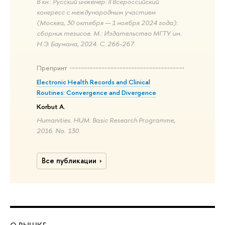
В кн.: Русский инженер: II Всероссийский
конгресс с международным участием
(Москва, 30 октября — 1 ноября 2024 года):
сборник тезисов. М.: Издательство МГТУ им.
Н.Э. Баумана, 2024. С. 266-267.
Препринт
Electronic Health Records and Clinical
Routines: Convergence and Divergence
Korbut A.
Humanities. HUM. Basic Research Programme,
2016. No. 130.
Все публикации