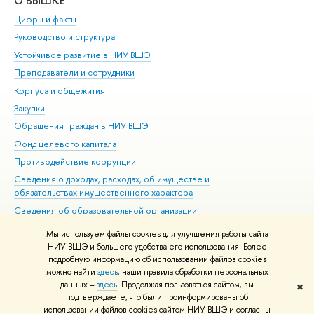
О ВЫШКЕ
ОБ
Цифры и факты
Ли
Руководство и структура
Дов
Устойчивое развитие в НИУ ВШЭ
Ол
Преподаватели и сотрудники
При
Корпуса и общежития
Вы
Закупки
При
Обращения граждан в НИУ ВШЭ
Ас
Фонд целевого капитала
До
Противодействие коррупции
Цен
Сведения о доходах, расходах, об имуществе и
Би
обязательствах имущественного характера
Об
Сведения об образовательной организации
Обр
Людям с ограниченными возможностями здоровья
Мы используем файлы cookies для улучшения работы сайта
Единая платежная страница
НИУ ВШЭ и большего удобства его использования. Более
подробную информацию об использовании файлов cookies
Работа в Вышке
можно найти
здесь
, наши правила обработки персональных
данных –
здесь
. Продолжая пользоваться сайтом, вы
✖
Редактору
подтверждаете, что были проинформированы об
© НИУ ВШЭ 1993–2026
Адреса и контакты
Условия использования
использовании файлов cookies сайтом НИУ ВШЭ и согласны