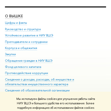
О ВЫШКЕ
ОБ
Цифры и факты
Ли
Руководство и структура
Дов
Устойчивое развитие в НИУ ВШЭ
Ол
Преподаватели и сотрудники
При
Корпуса и общежития
Вы
Закупки
При
Обращения граждан в НИУ ВШЭ
Ас
Фонд целевого капитала
До
Противодействие коррупции
Цен
Сведения о доходах, расходах, об имуществе и
Би
обязательствах имущественного характера
Об
Сведения об образовательной организации
Обр
Людям с ограниченными возможностями здоровья
Мы используем файлы cookies для улучшения работы сайта
Единая платежная страница
НИУ ВШЭ и большего удобства его использования. Более
подробную информацию об использовании файлов cookies
Работа в Вышке