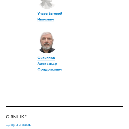
Учаев Евгений
Иванович
Филиппов
Александр
Фридрихович
О ВЫШКЕ
ОБ
Цифры и факты
Ли