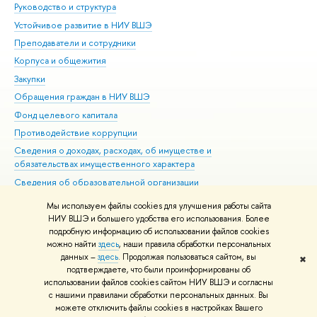
Руководство и структура
Дов
Устойчивое развитие в НИУ ВШЭ
Ол
Преподаватели и сотрудники
При
Корпуса и общежития
Вы
Закупки
При
Обращения граждан в НИУ ВШЭ
Ас
Фонд целевого капитала
До
Противодействие коррупции
Цен
Сведения о доходах, расходах, об имуществе и
Би
обязательствах имущественного характера
Об
Сведения об образовательной организации
Обр
Людям с ограниченными возможностями здоровья
Мы используем файлы cookies для улучшения работы сайта
Единая платежная страница
НИУ ВШЭ и большего удобства его использования. Более
подробную информацию об использовании файлов cookies
Работа в Вышке
можно найти
здесь
, наши правила обработки персональных
данных –
здесь
. Продолжая пользоваться сайтом, вы
✖
Редактору
подтверждаете, что были проинформированы об
© НИУ ВШЭ 1993–2026
Адреса и контакты
Условия использования
использовании файлов cookies сайтом НИУ ВШЭ и согласны
с нашими правилами обработки персональных данных. Вы
материалов
Политика конфиденциальности
Карта сайта
можете отключить файлы cookies в настройках Вашего
Шрифты HSE Sans и HSE Slab разработаны в
Школе дизайна НИУ ВШЭ