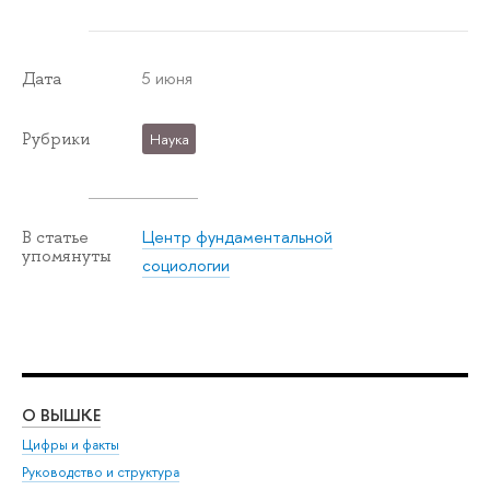
5 июня
Дата
Рубрики
Наука
Центр фундаментальной
В статье
упомянуты
социологии
О ВЫШКЕ
ОБ
Цифры и факты
Ли
Руководство и структура
Дов