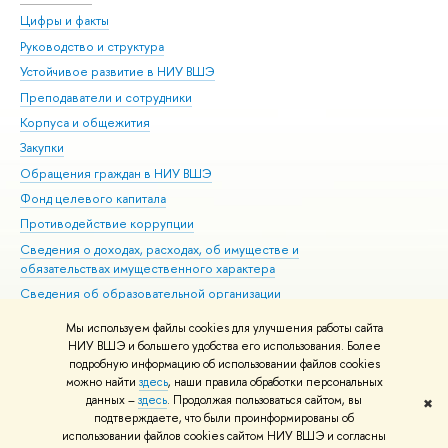
Цифры и факты
Ли
Руководство и структура
Дов
Устойчивое развитие в НИУ ВШЭ
Ол
Преподаватели и сотрудники
При
Корпуса и общежития
Вы
Закупки
При
Обращения граждан в НИУ ВШЭ
Ас
Фонд целевого капитала
До
Противодействие коррупции
Цен
Сведения о доходах, расходах, об имуществе и
Би
обязательствах имущественного характера
Об
Сведения об образовательной организации
Обр
Людям с ограниченными возможностями здоровья
Мы используем файлы cookies для улучшения работы сайта
Единая платежная страница
НИУ ВШЭ и большего удобства его использования. Более
подробную информацию об использовании файлов cookies
Работа в Вышке
можно найти
здесь
, наши правила обработки персональных
данных –
здесь
. Продолжая пользоваться сайтом, вы
✖
Редактору
подтверждаете, что были проинформированы об
© НИУ ВШЭ 1993–2026
Адреса и контакты
Условия использования
использовании файлов cookies сайтом НИУ ВШЭ и согласны