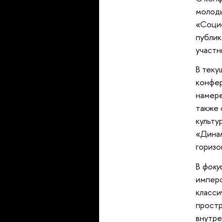
молоды
«Социо
публик
участн
текущ
конфер
намере
также 
культу
«Динам
оризон
фоку
имперс
класси
простр
нутрен