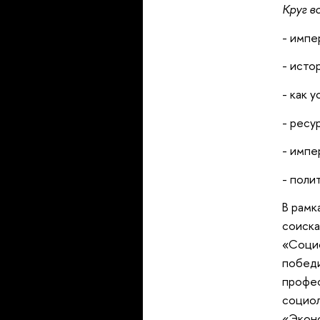
Круг в
- импе
- исто
- как 
- ресу
- импе
- поли
рамках
соиска
«Социо
победи
профес
социол
«Эконо