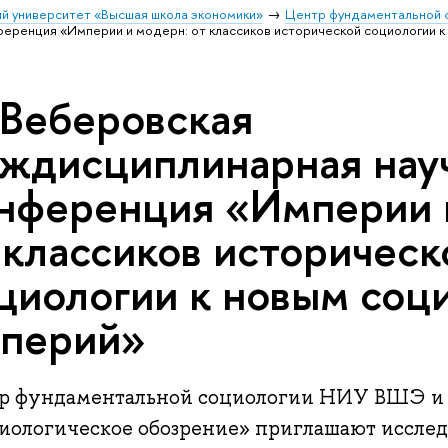
й университет «Высшая школа экономики»
Центр фундаментальной 
еренция «Империи и модерн: от классиков исторической социологии 
 Веберовская
ждисциплинарная нау
нференция «Империи 
 классиков историческ
циологии к новым соц
перий»
р фундаментальной социологии НИУ ВШЭ и
иологическое обозрение» приглашают исследо