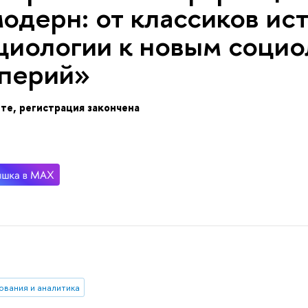
модерн: от классиков ис
циологии к новым соци
перий»
те, регистрация закончена
ования и аналитика