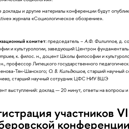
 доклады и другие материалы конференции будут опублик
ktive» журнала «Социологическое обозрение».
изационный комитет:
председатель –
А.Ф. Филиппо
, д. 
фии и культурологии, заведующий Центром фундаментал
итрие
, к. филос. н., доцент Школы философии и культуро
. н., профессор Липецкого государственного педагогичес
менова-Тян-Шанского;
О. В. Кильдюшо
, старший научный
ачева
, старший научный сотрудник ЦФС НИУ ВШЭ
ент выступлений: доклад — 20 минут, ответы на вопросы 
гистрация участников VI
еровской конференци