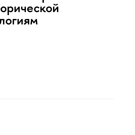
торической
ологиям