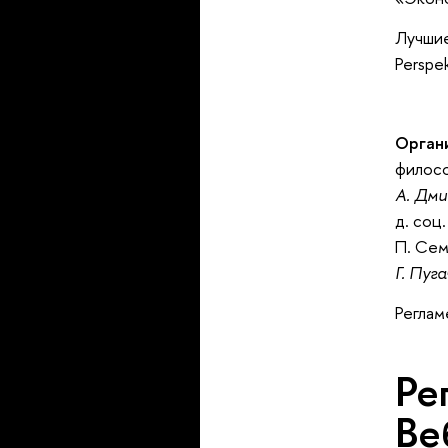
Лучшие
Perspe
Орган
филосо
А. Дм
д. соц
П. Се
Г. Пуг
Реглам
Ре
еб