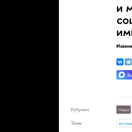
и 
со
им
Извини
Рубрики
Наука
Темы
исслед