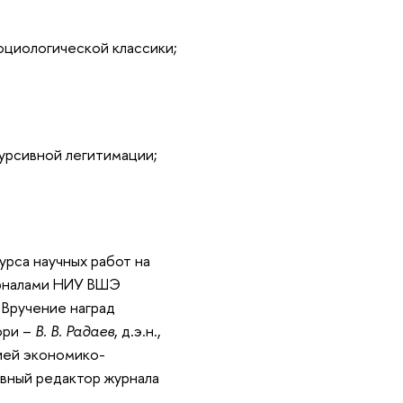
социологической классики;
курсивной легитимации;
рса научных работ на
урналами НИУ ВШЭ
Вручение наград
юри –
. В. Радае
, д.э.н.,
ией экономико-
вный редактор журнала