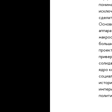
понима
исключ
сделат
Основн
аппара
макрос
ольших
проект
привер
солида
ядро к
социал
истори
импери
полити