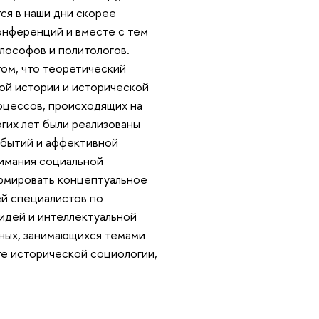
ся в наши дни скорее
онференций и вместе с тем
илософов и политологов.
том, что теоретический
кой истории и исторической
оцессов, происходящих на
гих лет были реализованы
обытий и аффективной
нимания социальной
ормировать концептуальное
ей специалистов по
 идей и интеллектуальной
еных, занимающихся темами
те исторической социологии,