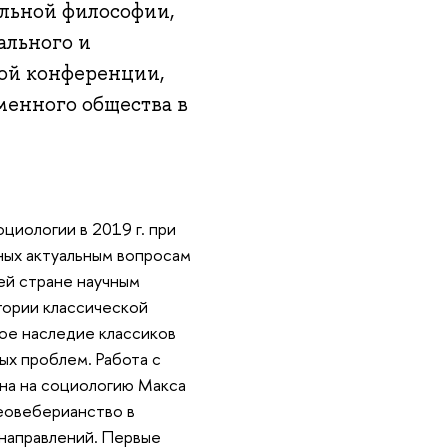
льной философии,
ального и
ой конференции,
еменного общества
иологии в 2019 г. при
ых актуальным вопросам
ей стране научным
тории классической
ное наследие классико
ых проблем. Работа с
ана на социологию Макса
 неовеберианство
направлений. Первые