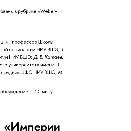
ованы в рубрике «Weber-
соц. н., профессор Школы
ьной социологии НИУ ВШЭ;
Т.
логии НИУ ВШЭ;
Д. В. Катае
,
кого университета имени П.
 сотрудник ЦФС НИУ ВШЭ;
М.
и обсуждение — 10 минут
и «Империи