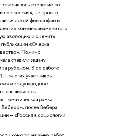
. отмечалось столетие со
 и профессия», не просто
политической философии и
толетие кончины знаменитого
йную эволюцию и оценить
й публикации «Очерка
бщество». Помимо
ала ставили задачу
и за рубежом. В ее работе
21 г. многих участнико
время международное
гг. расширилось
ая тематическая рамка
С Вебером, после Вебера:
нции – «Россия в социологии
сти конкурс научных работ