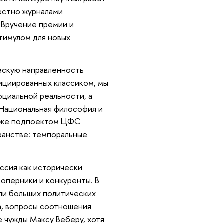
естно журналами
 Вручение премии и
тимулом для новых
скую направленность
нициированных классиком, мы
циальной реальности, а
Национальная философия и
акже подпоектом ЦФС
ранстве: темпоральные
ссия как исторически
 соперники и конкуренты.
ли больших политических
а, вопросы соотношения
е чужды Максу Веберу, хотя