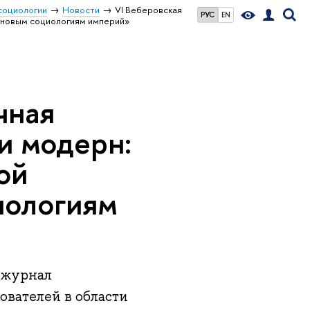
социологии
Новости
VI Веберовская
РУС
EN
к новым социологиям империй»
чная
и модерн:
ой
иологиям
 журнал
вателей в области