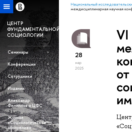
Национальный исследовательски
междисциплинарная научная конф
ЦЕНТР
ФУНДАМЕНТАЛЬНОЙ
VI
СОЦИОЛОГИИ
ме
Семинары
28
ко
мар
Конференции
от
2025
Сотрудники
со
Издания
им
Александр
Филиппов о ЦФС
Цент
Журнал
«Социологическое
«Соц
обозрение»