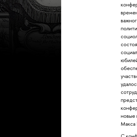
конфер
ремени
ажного
полити
социол
состоя
социал
юбилей
обеспе
участв
удалос
сотруд
предст
конфер
новые 
Макса 
С конф