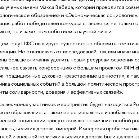
х ученых имени Макса Вебера, который проводится совм
логическое обозрение» и «Экономическая социология».
ация работ победителей конкурса становятся не только с
иков, но и заметным событием в научной жизни.
ем году ЦФС планирует существенно обновить тематиче
енции. Не отказываясь от исследований, так или иначе и
ны больше внимания уделить новым ресурсам освоения со
сильнее связать конференцию с большим проектом ФГН «
ра: традиционные духовно-нравственные ценности», а т
ика социальных событий в большом политическом прост
ты солидарности, доверия и аффективных связей».
се внимания
участников мероприятия будет находиться Ро
кое образование, а также ее региональные и глобальные
ческой социологии присутствовало понимание особой ро
анств, великих держав, империй. Имперская проблематик
ней и внешней политики у великих держав были далеко н