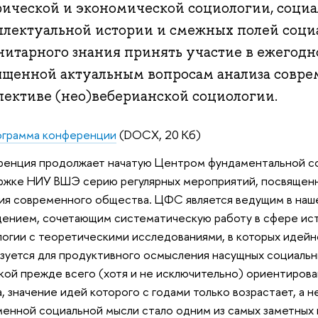
рической и экономической социологии, социа
ллектуальной истории и смежных полей соци
итарного знания принять участие в ежегодн
ященной актуальным вопросам анализа совр
пективе (нео)веберианской социологии.
грамма конференции
(DOCX, 20 Кб)
енция продолжает начатую Центром фундаментальной соц
жке НИУ ВШЭ серию регулярных мероприятий, посвященн
ия современного общества. ЦФС является ведущим в наш
ением, сочетающим систематическую работу в сфере ис
огии с теоретическими исследованиями, в которых идей
зуется для продуктивного осмысления насущных социальн
кой прежде всего (хотя и не исключительно) ориентиров
 значение идей которого с годами только возрастает, а
енной социальной мысли стало одним из самых заметных 