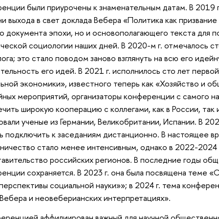
енции были приурочены к знаменательным датам. В 2019 г
 выхода в свет доклада Вебера «Политика как призвание
 документа эпохи, но и основополагающего текста для 
ческой социологии наших дней. В 2020-м г. отмечалось с
ога; это стало поводом заново взглянуть на всю его иде
тельность его идей. В 2021 г. исполнилось сто лет перво
ьной экономики», известного теперь как «Хозяйство и о
ных мероприятий, организаторы конференции с самого нач
чить широкую кооперацию с коллегами, как в России, так 
овали ученые из Германии, Великобритании, Испании. В 20
ь подключить к заседаниям дистанционно. В настоящее 
ничество стало менее интенсивным, однако в 2022-2024 
авительство российских регионов. В последние годы общ
енции сохраняется. В 2023 г. она была посвящена теме «
перспективы социальной науки»»; в 2024 г. тема конфере
Вебера и неовеберианских интерпретациях».
еренцией аффилиирован важный для научной общественно