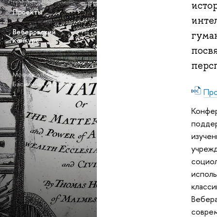
исто
Проекты
инте
еберовский
уман
конкурс
посв
перс
Москва, ул. Ст.
Басманная, д. 21/4, стр.
Про
1
Конфер
поддер
изучен
учрежд
социол
исполь
класси
ебера,
соврем