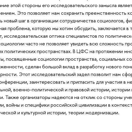
ние этой стороны его исследовательского замысла являет
ением. Это позволяет нам сохранить преемственность к
ь новый шаг в организации сотрудничества социологов, ф
ая проблема, которую мы хотим обсудить, заключается в 
т, исследовательская оптика специалистов по политичес
оциологии часто не позволяет увидеть всю сложность пр
 политических пространствах. В ЦФС на протяжении мно
ы, посвященные социологии пространства, социальных с
женности, сделан большой вклад в разработку нового по
рности. Этот исследовательский задел позволит нам сф
онференции, заинтересовать и пригласить для участия в н
ьной, военно-политической и правовой истории, истории
и. Также организаторы надеются на отклик со стороны уч
и, войны и специфики российской цивилизации в контекс
ческой и культурной истории, теории модернизации.