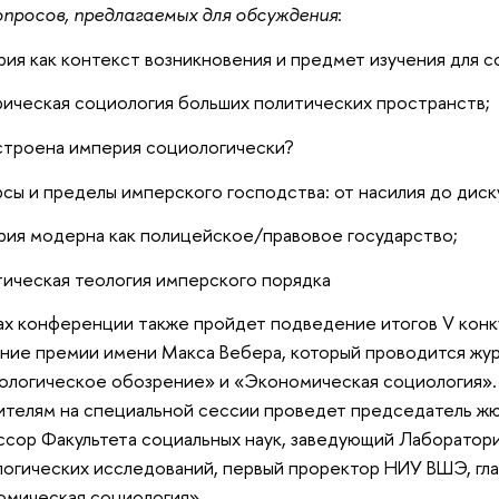
опросов, предлагаемых для обсуждения
:
рия как контекст возникновения и предмет изучения для 
рическая социология больших политических пространств;
устроена империя социологически?
рсы и пределы имперского господства: от насилия до дис
рия модерна как полицейское/правовое государство;
тическая теология имперского порядка
 конференции также пройдет подведение итогов V конку
ние премии имени Макса Вебера, который проводится ж
логическое обозрение» и «Экономическая социология». 
телям на специальной сессии проведет председатель ж
сор Факультета социальных наук, заведующий Лаборатор
огических исследований, первый проректор НИУ ВШЭ, гла
мическая социология».