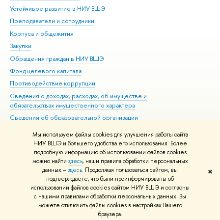
Устойчивое развитие в НИУ ВШЭ
Ол
Преподаватели и сотрудники
При
Корпуса и общежития
Вы
Закупки
При
Обращения граждан в НИУ ВШЭ
Ас
Фонд целевого капитала
До
Противодействие коррупции
Цен
Сведения о доходах, расходах, об имуществе и
Би
обязательствах имущественного характера
Об
Сведения об образовательной организации
Обр
Людям с ограниченными возможностями здоровья
Мы используем файлы cookies для улучшения работы сайта
Единая платежная страница
НИУ ВШЭ и большего удобства его использования. Более
подробную информацию об использовании файлов cookies
Работа в Вышке
можно найти
здесь
, наши правила обработки персональных
данных –
здесь
. Продолжая пользоваться сайтом, вы
✖
Редактору
подтверждаете, что были проинформированы об
© НИУ ВШЭ 1993–2026
Адреса и контакты
Условия использования
использовании файлов cookies сайтом НИУ ВШЭ и согласны
с нашими правилами обработки персональных данных. Вы
материалов
Политика конфиденциальности
Карта сайта
можете отключить файлы cookies в настройках Вашего
Шрифты HSE Sans и HSE Slab разработаны в
Школе дизайна НИУ ВШЭ
браузера.