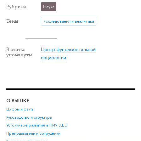
Рубрики
Наука
Темы
исследования и аналитика
Центр фундаментальной
В статье
упомянуты
социологии
О ВЫШКЕ
ОБ
Цифры и факты
Ли
Руководство и структура
Дов
Устойчивое развитие в НИУ ВШЭ
Ол
Преподаватели и сотрудники
При