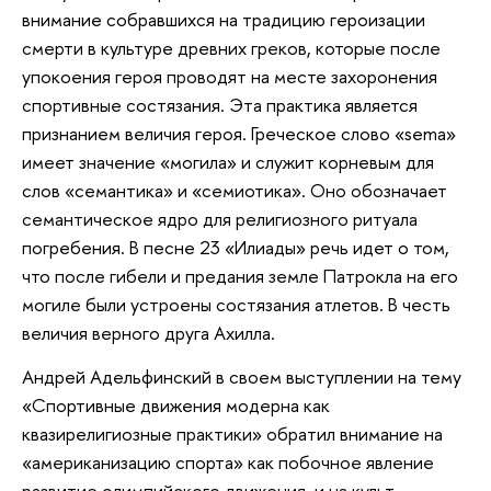
внимание собравшихся на традицию героизации
смерти в культуре древних греков, которые после
упокоения героя проводят на месте захоронения
спортивные состязания. Эта практика является
признанием величия героя. Греческое слово «sema»
имеет значение «могила» и служит корневым для
слов «семантика» и «семиотика». Оно обозначает
семантическое ядро для религиозного ритуала
погребения. В песне 23 «Илиады» речь идет о том,
что после гибели и предания земле Патрокла на его
могиле были устроены состязания атлетов. В честь
величия верного друга Ахилла.
Андрей Адельфинский в своем выступлении на тему
«Спортивные движения модерна как
квазирелигиозные практики» обратил внимание на
«американизацию спорта» как побочное явление
развитие олимпийского движения, и на культ