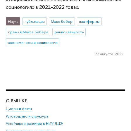
социология» в 2021-2022 годах.
Наука
публикации
Макс Вебер
платформы
премия Макса Вебера
рациональность
экономическая социология
22 августа 2022
О ВЫШКЕ
ОБ
Цифры и факты
Ли
Руководство и структура
Дов
Устойчивое развитие в НИУ ВШЭ
Ол