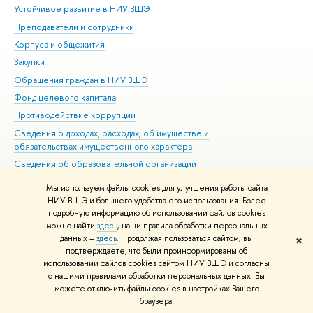
Устойчивое развитие в НИУ ВШЭ
Ол
Преподаватели и сотрудники
При
Корпуса и общежития
Вы
Закупки
При
Обращения граждан в НИУ ВШЭ
Ас
Фонд целевого капитала
До
Противодействие коррупции
Цен
Сведения о доходах, расходах, об имуществе и
Би
обязательствах имущественного характера
Об
Сведения об образовательной организации
Обр
Людям с ограниченными возможностями здоровья
Мы используем файлы cookies для улучшения работы сайта
Единая платежная страница
НИУ ВШЭ и большего удобства его использования. Более
подробную информацию об использовании файлов cookies
Работа в Вышке
можно найти
здесь
, наши правила обработки персональных
данных –
здесь
. Продолжая пользоваться сайтом, вы
✖
Редактору
подтверждаете, что были проинформированы об
© НИУ ВШЭ 1993–2026
Адреса и контакты
Условия использования
использовании файлов cookies сайтом НИУ ВШЭ и согласны
с нашими правилами обработки персональных данных. Вы
материалов
Политика конфиденциальности
Карта сайта
можете отключить файлы cookies в настройках Вашего
Шрифты HSE Sans и HSE Slab разработаны в
Школе дизайна НИУ ВШЭ
браузера.