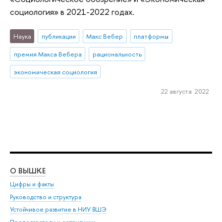
социология» в 2021-2022 годах.
Наука
публикации
Макс Вебер
платформы
премия Макса Вебера
рациональность
экономическая социология
22 августа 2022
О ВЫШКЕ
ОБ
Цифры и факты
Ли
Руководство и структура
Дов
Устойчивое развитие в НИУ ВШЭ
Ол