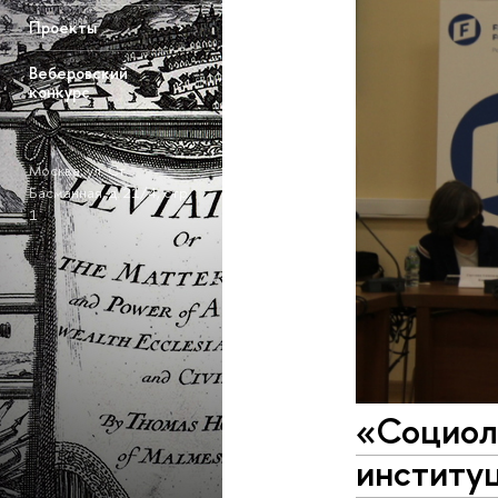
Проекты
Веберовский
конкурс
Москва, ул. Ст.
Басманная, д. 21/4, стр.
1
«Социоло
институ