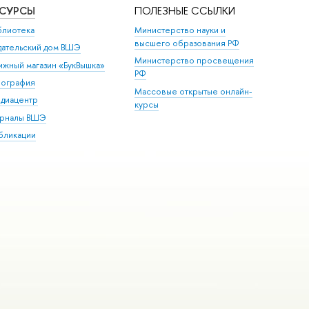
ЕСУРСЫ
ПОЛЕЗНЫЕ ССЫЛКИ
блиотека
Министерство науки и
высшего образования РФ
дательский дом ВШЭ
Министерство просвещения
ижный магазин «БукВышка»
РФ
пография
Массовые открытые онлайн-
диацентр
курсы
рналы ВШЭ
бликации