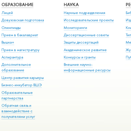
ОБРАЗОВАНИЕ
НАУКА
Р
Лицей
Научные подразделения
Би
Довузовская подготовка
Исследовательские проекты
Из
Олимпиады
Мониторинги
Кн
Прием в бакалавриат
Диссертационные советы
Ти
Вышка+
Защиты диссертаций
Ме
Прием в магистратуру
Академическое развитие
Жу
Аспирантура
Конкурсы и гранты
Пу
Дополнительное
Внешние научно-
образование
информационные ресурсы
Центр развития карьеры
Бизнес-инкубатор ВШЭ
Образовательные
партнерства
Обратная связь и
взаимодействие с
получателями услуг