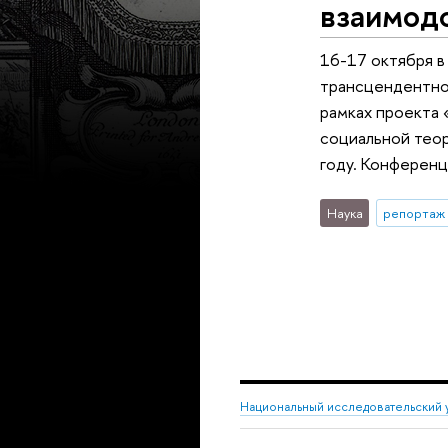
взаимод
16-17 октября в
трансцендентно
рамках проекта 
социальной тео
году. Конферен
Наука
репортаж 
Национальный исследовательский 