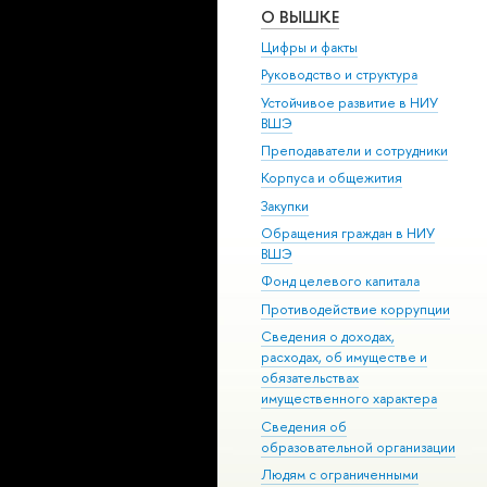
О ВЫШКЕ
Цифры и факты
Руководство и структура
Устойчивое развитие в НИУ
ВШЭ
Преподаватели и сотрудники
Корпуса и общежития
Закупки
Обращения граждан в НИУ
ВШЭ
Фонд целевого капитала
Противодействие коррупции
Сведения о доходах,
расходах, об имуществе и
обязательствах
имущественного характера
Сведения об
образовательной организации
Людям с ограниченными