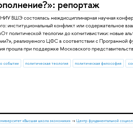
ополнение?»: репортаж
 НИУ ВШЭ состоялась междисциплинарная научная конфер
го: институциональный конфликт или содержательное вз
«От политической теологии до когнитивистики: новые аль
рии?», реализуемого ЦФС в соответствии с Программой 
ция прошла при поддержке Московского представительст
о событии
политическая теология
политическая философия
со
университет «Высшая школа экономики»
→
Центр фундаментальной социол