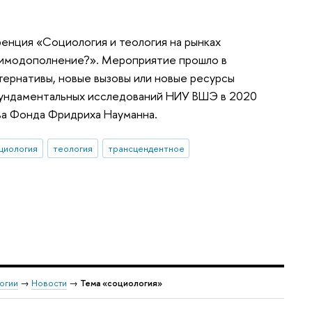
енция «Социология и теология на рынках
аимодополнение?». Мероприятие прошло в
тернативы, новые вызовы или новые ресурсы
фундаментальных исследований НИУ ВШЭ в 2020
ва Фонда Фридриха Науманна.
циология
теология
трансцендентное
огии
→
Новости
→
Тема «социология»