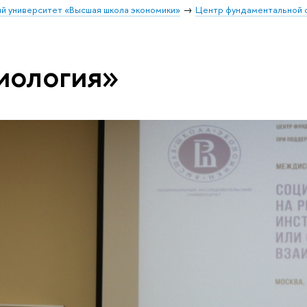
й университет «Высшая школа экономики»
Центр фундаментальной 
иология»