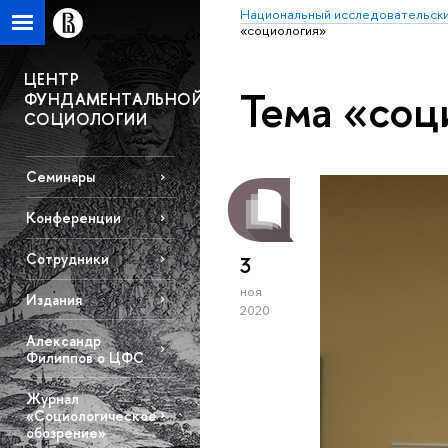
Национальный исследовательски
«социология»
ЦЕНТР
Тема «соц
ФУНДАМЕНТАЛЬНОЙ
СОЦИОЛОГИИ
Семинары
Конференции
Сотрудники
3
ноя
Издания
2020
Александр
Филиппов о ЦФС
Журнал
«Социологическое
обозрение»