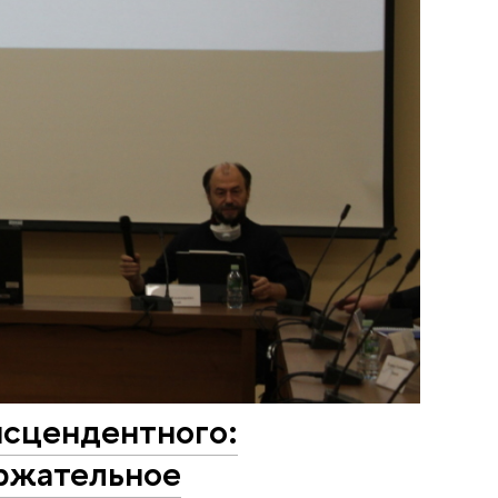
нсцендентного:
ржательное