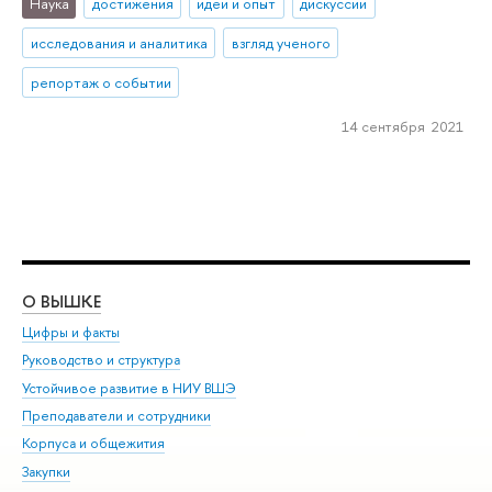
Наука
достижения
идеи и опыт
дискуссии
исследования и аналитика
взгляд ученого
репортаж о событии
14 сентября 2021
О ВЫШКЕ
ОБ
Цифры и факты
Ли
Руководство и структура
Дов
Устойчивое развитие в НИУ ВШЭ
Ол
Преподаватели и сотрудники
При
Корпуса и общежития
Вы
Закупки
При