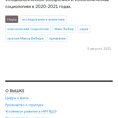
социология» в 2020-2021 годах.
Наука
исследования и аналитика
классическая социология
Макс Вебер
наука
премия Макса Вебера
призвание
5 августа 2021
О ВЫШКЕ
ОБ
Цифры и факты
Ли
Руководство и структура
Дов
Устойчивое развитие в НИУ ВШЭ
Ол