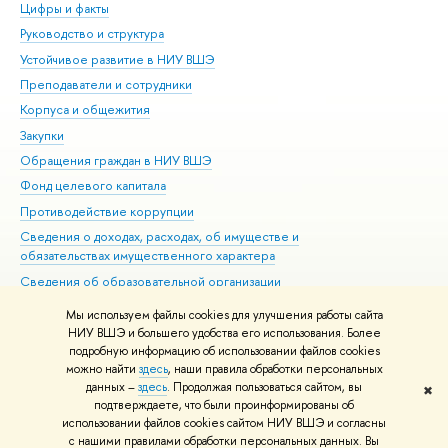
Цифры и факты
Ли
Руководство и структура
Дов
Устойчивое развитие в НИУ ВШЭ
Ол
Преподаватели и сотрудники
При
Корпуса и общежития
Вы
Закупки
При
Обращения граждан в НИУ ВШЭ
Ас
Фонд целевого капитала
До
Противодействие коррупции
Цен
Сведения о доходах, расходах, об имуществе и
Би
обязательствах имущественного характера
Об
Сведения об образовательной организации
Обр
Людям с ограниченными возможностями здоровья
Мы используем файлы cookies для улучшения работы сайта
Единая платежная страница
НИУ ВШЭ и большего удобства его использования. Более
подробную информацию об использовании файлов cookies
Работа в Вышке
можно найти
здесь
, наши правила обработки персональных
данных –
здесь
. Продолжая пользоваться сайтом, вы
✖
Редактору
подтверждаете, что были проинформированы об
© НИУ ВШЭ 1993–2026
Адреса и контакты
Условия использования
использовании файлов cookies сайтом НИУ ВШЭ и согласны
с нашими правилами обработки персональных данных. Вы
материалов
Политика конфиденциальности
Карта сайта