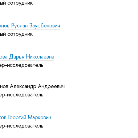
ный сотрудник
анов Руслан Заурбекович
ный сотрудник
нова Дарья Николаевна
ер-исследователь
анов Александр Андреевич
ер-исследователь
ов Георгий Маркович
ер-исследователь