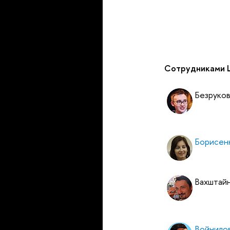
Сотрудниками 
Безруков
Борисен
Вахштай
Войнило