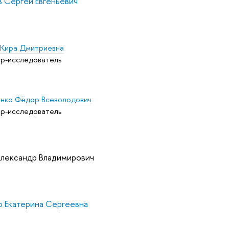
 Сергей Евгеньевич
 Кира Дмитриевна
р-исследователь
нко Фёдор Всеволодович
р-исследователь
Александр Владимирович
о Екатерина Сергеевна