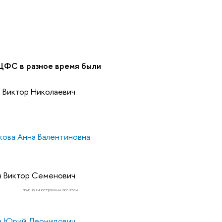
ЦФС в разное время были
 Виктор Николаевич
кова Анна Валентиновна
н Виктор Семенович
признан иностранным агентом
в Юрий Леонидович