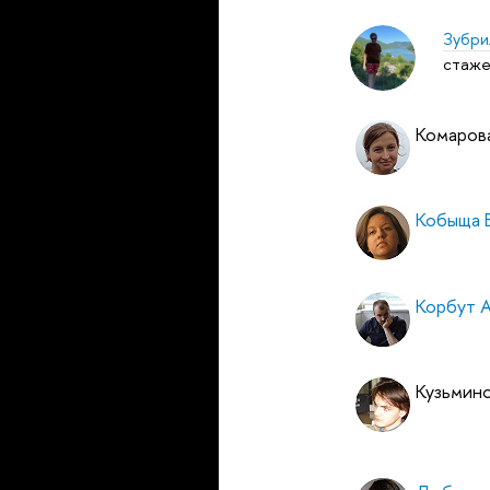
Зубри
стаже
Комаров
Кобыща 
Корбут 
Кузьмино