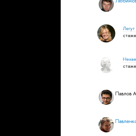
Любимов
Легут
стаже
Нехае
стаже
Павлов 
Павленк