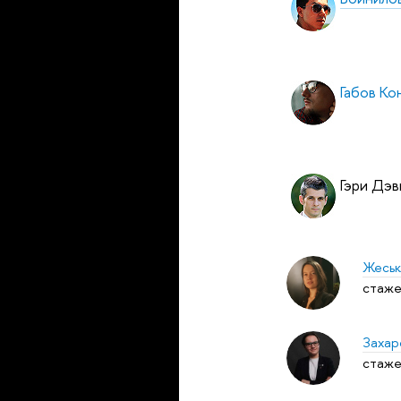
Габов Ко
Гэри Дэв
Жеськ
стаже
Захар
стаже