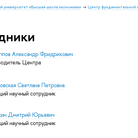
й университет «Высшая школа экономики»
Центр фундаментальной 
дники
ппов Александр Фридрихович
водитель Центра
ковская Светлана Петровна
щий научный сотрудник
кин Дмитрий Юрьевич
щий научный сотрудник