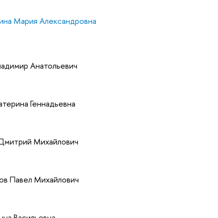
ина Мария Александровна
ладимир Анатольевич
атерина Геннадьевна
 Дмитрий Михайлович
ов Павел Михайлович
нна Васильевна