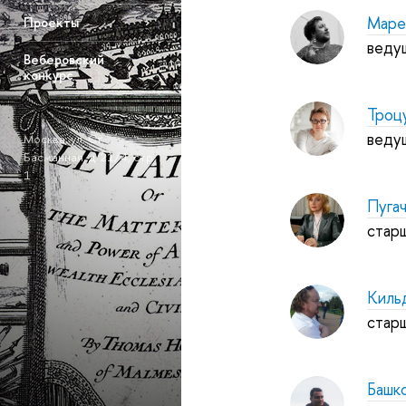
Маре
Проекты
веду
Веберовский
конкурс
Троц
веду
Москва, ул. Ст.
Басманная, д. 21/4, стр.
1
Пуга
стар
Киль
стар
Башк