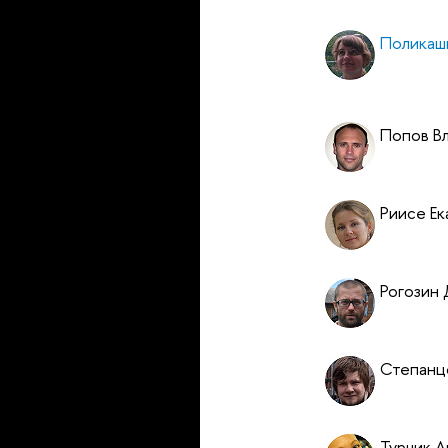
Поликаш
Попов В
Риисе Ек
Рогозин
Степанц
Турчик А