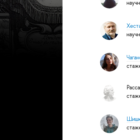
науч
Хест
науч
Чага
стаж
Расс
стаж
Шишк
стаж