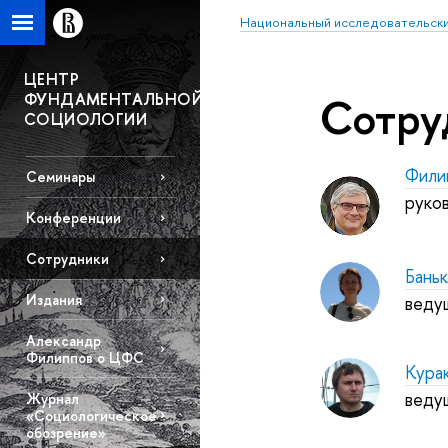
Национальный исследовательски
ЦЕНТР
ФУНДАМЕНТАЛЬНОЙ
Сотру
СОЦИОЛОГИИ
Фили
Семинары
руко
Конференции
Сотрудники
Бань
Издания
веду
Александр
Филиппов о ЦФС
Кура
веду
Журнал
«Социологическое
обозрение»