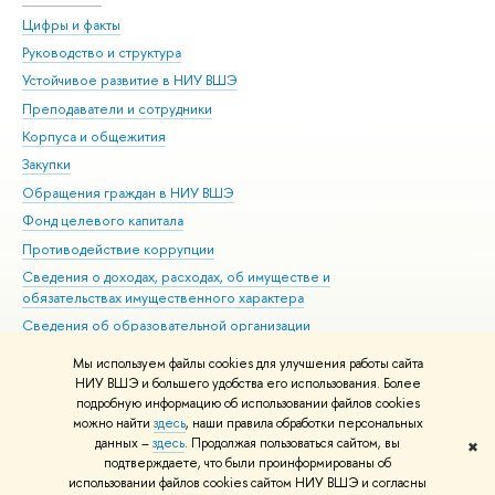
Цифры и факты
Ли
Руководство и структура
Дов
Устойчивое развитие в НИУ ВШЭ
Ол
Преподаватели и сотрудники
При
Корпуса и общежития
Вы
Закупки
При
Обращения граждан в НИУ ВШЭ
Ас
Фонд целевого капитала
До
Противодействие коррупции
Цен
Сведения о доходах, расходах, об имуществе и
Би
обязательствах имущественного характера
Об
Сведения об образовательной организации
Обр
Людям с ограниченными возможностями здоровья
Мы используем файлы cookies для улучшения работы сайта
Единая платежная страница
НИУ ВШЭ и большего удобства его использования. Более
подробную информацию об использовании файлов cookies
Работа в Вышке
можно найти
здесь
, наши правила обработки персональных
данных –
здесь
. Продолжая пользоваться сайтом, вы
✖
Редактору
подтверждаете, что были проинформированы об
© НИУ ВШЭ 1993–2026
Адреса и контакты
Условия использования
использовании файлов cookies сайтом НИУ ВШЭ и согласны