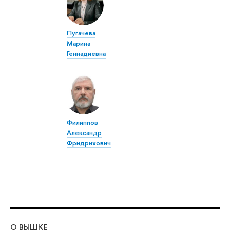
Пугачева
Марина
Геннадиевна
Филиппов
Александр
Фридрихович
О ВЫШКЕ
ОБ