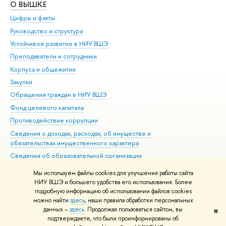
О ВЫШКЕ
ОБ
Цифры и факты
Ли
Руководство и структура
Дов
Устойчивое развитие в НИУ ВШЭ
Ол
Преподаватели и сотрудники
При
Корпуса и общежития
Вы
Закупки
При
Обращения граждан в НИУ ВШЭ
Ас
Фонд целевого капитала
До
Противодействие коррупции
Цен
Сведения о доходах, расходах, об имуществе и
Би
обязательствах имущественного характера
Об
Сведения об образовательной организации
Обр
Людям с ограниченными возможностями здоровья
Мы используем файлы cookies для улучшения работы сайта
Единая платежная страница
НИУ ВШЭ и большего удобства его использования. Более
подробную информацию об использовании файлов cookies
Работа в Вышке
можно найти
здесь
, наши правила обработки персональных
данных –
здесь
. Продолжая пользоваться сайтом, вы
✖
Редактору
подтверждаете, что были проинформированы об